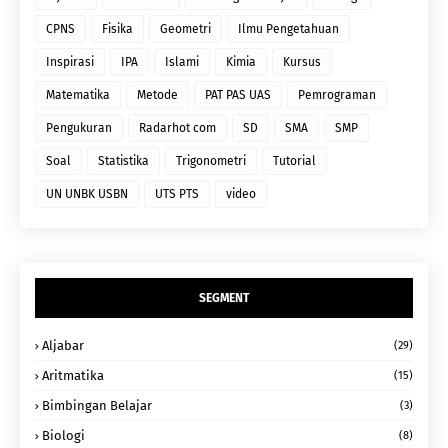
CPNS
Fisika
Geometri
Ilmu Pengetahuan
Inspirasi
IPA
Islami
Kimia
Kursus
Matematika
Metode
PAT PAS UAS
Pemrograman
Pengukuran
Radarhot com
SD
SMA
SMP
Soal
Statistika
Trigonometri
Tutorial
UN UNBK USBN
UTS PTS
video
SEGMENT
Aljabar
(29)
Aritmatika
(15)
Bimbingan Belajar
(3)
Biologi
(8)