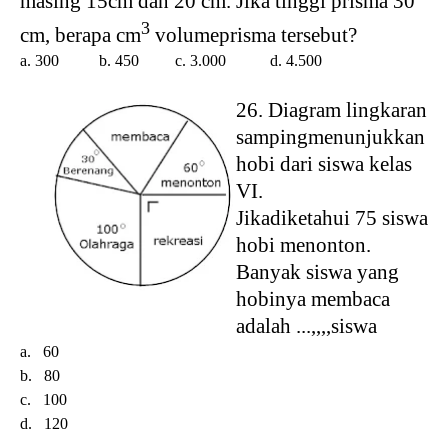
masing 15cm dan 20 cm. Jika tinggi prisma 30
3
cm, berapa cm
volumeprisma tersebut?
a. 300
b. 450
c. 3.000
d. 4.500
26. Diagram lingkaran
sampingmenunjukkan
hobi dari siswa kelas
VI.
Jikadiketahui 75 siswa
hobi menonton.
Banyak siswa yang
hobinya membaca
adalah ...,,,,siswa
a. 60
b. 80
c. 100
d. 120