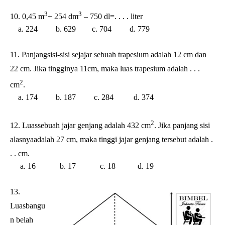
3
3
10. 0,45 m
+ 254 dm
– 750 dl=. . . . liter
a. 224 b. 629 c. 704 d. 779
11. Panjangsisi-sisi sejajar sebuah trapesium adalah 12 cm dan
22 cm. Jika tingginya 11cm, maka luas trapesium adalah . . .
2
cm
.
a. 174 b. 187 c. 284 d. 374
2
12. Luassebuah jajar genjang adalah 432 cm
. Jika panjang sisi
alasnyaadalah 27 cm, maka tinggi jajar genjang tersebut adalah .
. . cm.
a. 16 b. 17 c. 18 d. 19
13.
Luasbangu
n belah