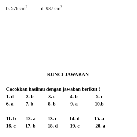
2
2
b. 576 cm
d. 987 cm
KUNCI JAWABAN
Cocokkan hasilmu dengan jawaban berikut !
1. d 2. b 3. c 4. b 5. c
6. a 7. b 8. b 9. a 10.b
11. b 12. a 13. c 14. d 15. a
16. c 17. b 18. d 19. c 20. a