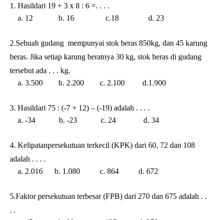
1. Hasildari 19 + 3 x 8 : 6 =. . . .
a. 12 b. 16 c.18 d. 23
2.Sebuah gudang mempunyai stok beras 850kg, dan 45 karung
beras. Jika setiap karung beratnya 30 kg, stok beras di gudang
tersebut ada . . . kg.
a. 3.500 b. 2.200 c. 2.100 d.1.900
3. Hasildari 75 : (-7 + 12) – (-19) adalah . . . .
a. -34 b. -23 c. 24 d. 34
4. Kelipatanpersekutuan terkecil (KPK) dari 60, 72 dan 108
adalah . . . .
a. 2.016 b. 1.080 c. 864 d. 672
5.Faktor persekutuan terbesar (FPB) dari 270 dan 675 adalah . .
. .