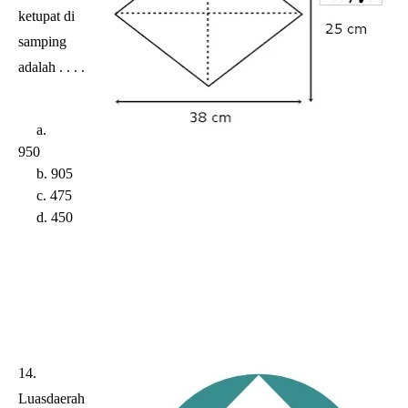
ketupat di
samping
adalah . . . .
a.
950
b. 905
c. 475
d. 450
14.
Luasdaerah