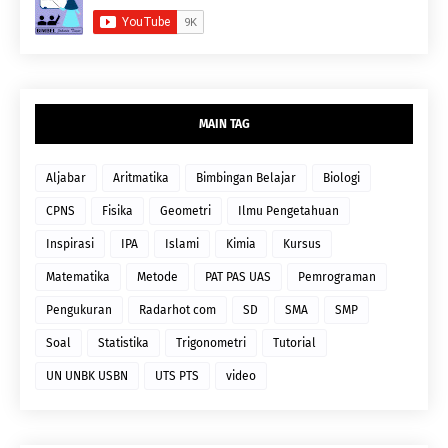
MAIN TAG
Aljabar
Aritmatika
Bimbingan Belajar
Biologi
CPNS
Fisika
Geometri
Ilmu Pengetahuan
Inspirasi
IPA
Islami
Kimia
Kursus
Matematika
Metode
PAT PAS UAS
Pemrograman
Pengukuran
Radarhot com
SD
SMA
SMP
Soal
Statistika
Trigonometri
Tutorial
UN UNBK USBN
UTS PTS
video