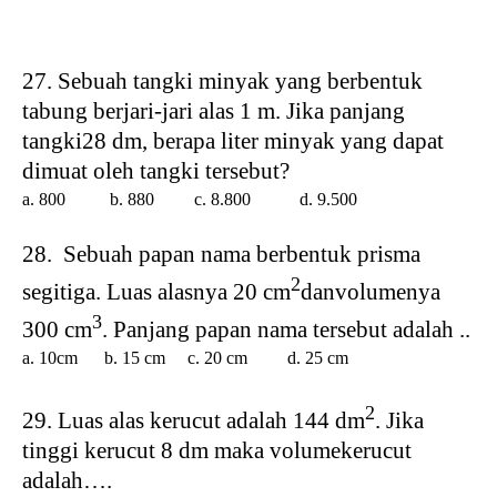
27. Sebuah tangki minyak yang berbentuk
tabung berjari-jari alas 1 m. Jika panjang
tangki28 dm, berapa liter minyak yang dapat
dimuat oleh tangki tersebut?
a. 800
b. 880
c. 8.800
d. 9.500
28. Sebuah papan nama berbentuk prisma
2
segitiga. Luas alasnya 20 cm
danvolumenya
3
300 cm
. Panjang papan nama tersebut adalah ..
a. 10cm
b. 15 cm
c. 20 cm
d. 25 cm
2
29. Luas alas kerucut adalah 144 dm
. Jika
tinggi kerucut 8 dm maka volumekerucut
adalah….