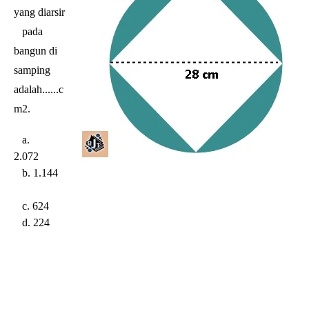
yang diarsir
pada
bangun di
samping
adalah......
c
m2.
a.
2.072
b. 1.144
c. 624
d. 224