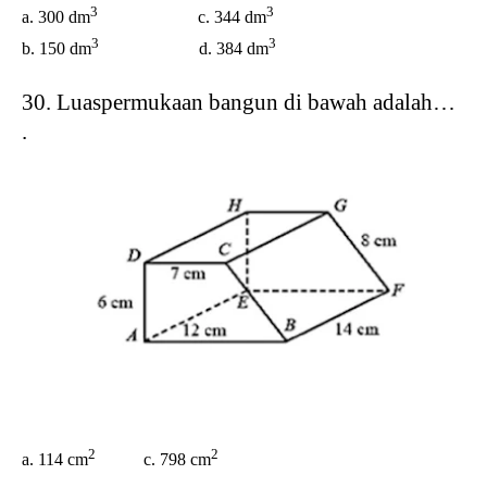
3
3
a. 300 dm
c. 344 dm
3
3
b. 150 dm
d. 384 dm
30. Luaspermukaan bangun di bawah adalah…
.
2
2
a. 114 cm
c. 798 cm