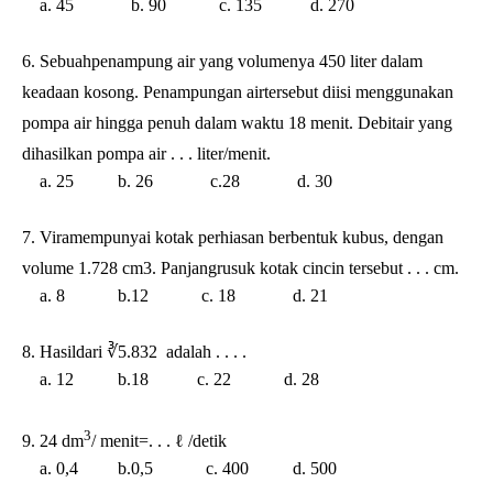
a. 45 b. 90 c. 135 d. 270
6. Sebuahpenampung air yang volumenya 450 liter dalam
keadaan kosong. Penampungan airtersebut diisi menggunakan
pompa air hingga penuh dalam waktu 18 menit. Debitair yang
dihasilkan pompa air . . . liter/menit.
a. 25 b. 26 c.28 d. 30
7. Viramempunyai kotak perhiasan berbentuk kubus, dengan
volume 1.728 cm3. Panjangrusuk kotak cincin tersebut . . . cm.
a. 8 b.12 c. 18 d. 21
8. Hasildari ∛5.832 adalah . . . .
a. 12 b.18 c. 22 d. 28
3
9. 24 dm
/ menit=. . . ℓ /detik
a. 0,4 b.0,5 c. 400 d. 500