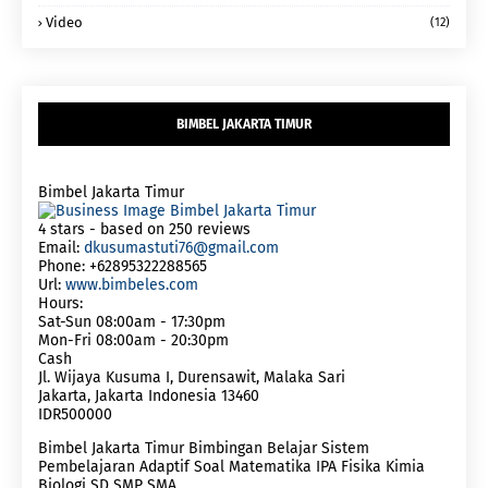
Video
(12)
BIMBEL JAKARTA TIMUR
Bimbel Jakarta Timur
4
stars - based on
250
reviews
Email:
dkusumastuti76@gmail.com
Phone:
+62895322288565
Url:
www.bimbeles.com
Hours:
Sat-Sun 08:00am - 17:30pm
Mon-Fri 08:00am - 20:30pm
Cash
Jl. Wijaya Kusuma I, Durensawit, Malaka Sari
Jakarta
,
Jakarta Indonesia
13460
IDR500000
Bimbel Jakarta Timur Bimbingan Belajar Sistem
Pembelajaran Adaptif Soal Matematika IPA Fisika Kimia
Biologi SD SMP SMA