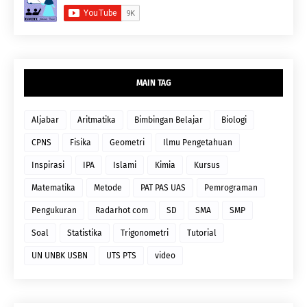
MAIN TAG
Aljabar
Aritmatika
Bimbingan Belajar
Biologi
CPNS
Fisika
Geometri
Ilmu Pengetahuan
Inspirasi
IPA
Islami
Kimia
Kursus
Matematika
Metode
PAT PAS UAS
Pemrograman
Pengukuran
Radarhot com
SD
SMA
SMP
Soal
Statistika
Trigonometri
Tutorial
UN UNBK USBN
UTS PTS
video