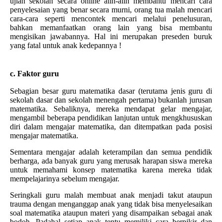
ujian sekolah secara online alih-alih membantu mencari cara
penyelesaian yang benar secara murni, orang tua malah mencari
cara-cara seperti mencontek mencari melalui penelusuran,
bahkan memanfaatkan orang lain yang bisa membantu
mengisikan jawabannya. Hal ini merupakan preseden buruk
yang fatal untuk anak kedepannya !
c. Faktor guru
Sebagian besar guru matematika dasar (terutama jenis guru di
sekolah dasar dan sekolah menengah pertama) bukanlah jurusan
matematika. Sebaliknya, mereka mendapat gelar mengajar,
mengambil beberapa pendidikan lanjutan untuk mengkhususkan
diri dalam mengajar matematika, dan ditempatkan pada posisi
mengajar matematika.
Sementara mengajar adalah keterampilan dan semua pendidik
berharga, ada banyak guru yang merusak harapan siswa mereka
untuk memahami konsep matematika karena mereka tidak
mempelajarinya sebelum mengajar.
Seringkali guru malah membuat anak menjadi takut ataupun
trauma dengan menganggap anak yang tidak bisa menyelesaikan
soal matematika ataupun materi yang disampaikan sebagai anak
bodoh. Padahal setiap anak tentu memiliki cara berpikir dan