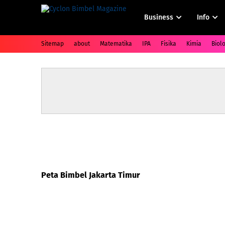
Business
Info
Sitemap
about
Matematika
IPA
Fisika
Kimia
Biolo
Peta Bimbel Jakarta Timur