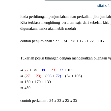
sifat-sif
Pada perhitungan penjumlahan atau perkalian, jika jumlah
Kita terbiasa menghitung berurtan saja dari sebelah kiri, p
digunakan, maka akan lebih mudah
contoh penjumlahan : 27 + 34 + 98 + 123 + 72 + 105
Tukarlah posisi bilangan dengan mendekatkan bilangan y
⇒
27
+ 34 +
98
+
123
+
72
+ 105
⇒ (
27
+
123)
+ (
98
+
72)
+ (34
+ 105)
⇒ 150 + 170 + 139
⇒ 459
contoh perkalian : 24 x 33 x 25 x 35