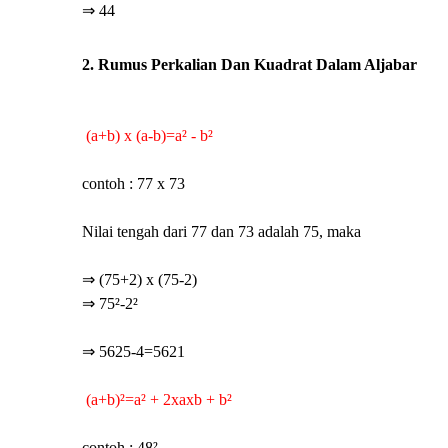
⇒ 44
2. Rumus Perkalian Dan Kuadrat Dalam Aljabar
(a+b) x (a-b)=a² - b²
contoh : 77 x 73
Nilai tengah dari 77 dan 73 adalah 75, maka
⇒ (75+2) x (75-2)
⇒ 75²-2²
⇒ 5625-4=5621
(a+b)²=a² + 2xaxb + b²
contoh : 48²