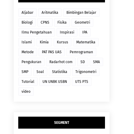
Aljabar
Aritmatika
Bimbingan Belajar
Biologi
CPNS
Fisika
Geometri
Ilmu Pengetahuan
Inspirasi
IPA
Islami
Kimia
Kursus
Matematika
Metode
PAT PAS UAS
Pemrograman
Pengukuran
Radarhot com
SD
SMA
SMP
Soal
Statistika
Trigonometri
Tutorial
UN UNBK USBN
UTS PTS
video
SEGMENT