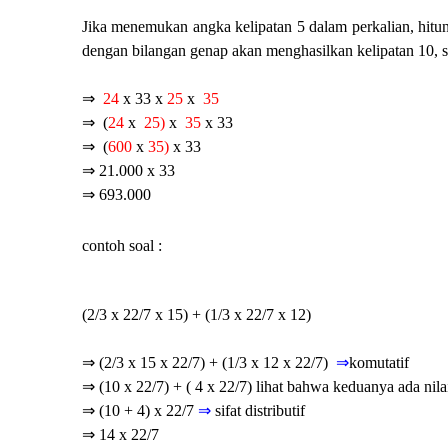
Jika menemukan angka kelipatan 5 dalam perkalian, hitung
dengan bilangan genap akan menghasilkan kelipatan 10,
⇒
24
x 33 x
25
x
35
⇒ (
24
x
25)
x
35
x 33
⇒ (
600
x
35)
x 33
⇒ 21.000 x 33
⇒ 693.000
contoh soal :
(2/3 x 22/7 x 15) + (1/3 x 22/7 x 12)
⇒ (2/3 x 15 x 22/7) + (1/3 x 12 x 22/7)
⇒
komutatif
⇒ (10 x 22/7) + ( 4 x 22/7) lihat bahwa keduanya ada nila
⇒ (10 + 4) x 22/7
⇒
sifat distributif
⇒ 14 x 22/7