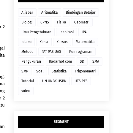
Aljabar
Aritmatika
Bimbingan Belajar
Biologi
CPNS
Fisika
Geometri
r 2
Ilmu Pengetahuan
Inspirasi
IPA
Islami
Kimia
Kursus
Matematika
gai
Metode
PAT PAS UAS
Pemrograman
ita
Pengukuran
Radarhot com
SD
SMA
SMP
Soal
Statistika
Trigonometri
ng,
Tutorial
UN UNBK USBN
UTS PTS
ama
ang
video
n 2
atu
SEGMENT
nan