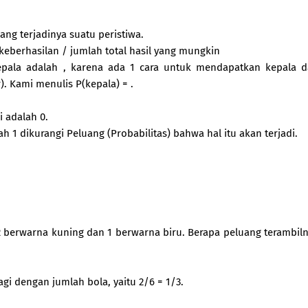
ng terjadinya suatu peristiwa.
keberhasilan / jumlah total hasil yang mungkin
epala adalah , karena ada 1 cara untuk mendapatkan kepala 
). Kami menulis P(kepala) = .
i adalah 0.
ah 1 dikurangi Peluang (Probabilitas) bahwa hal itu akan terjadi.
2 berwarna kuning dan 1 berwarna biru. Berapa peluang terambil
i dengan jumlah bola, yaitu 2/6 = 1/3.