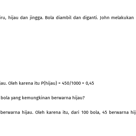
ru, hijau dan jingga. Bola diambil dan diganti. John melakukan 
au. Oleh karena itu P(hijau) = 450/1000 = 0,45
k bola yang kemungkinan berwarna hijau?
rwarna hijau. Oleh karena itu, dari 100 bola, 45 berwarna hi