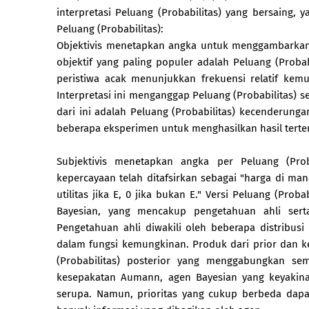
interpretasi Peluang (Probabilitas) yang bersaing,
Peluang (Probabilitas):
Objektivis menetapkan angka untuk menggambarkan be
objektif yang paling populer adalah Peluang (Probab
peristiwa acak menunjukkan frekuensi relatif kem
Interpretasi ini menganggap Peluang (Probabilitas) se
dari ini adalah Peluang (Probabilitas) kecenderung
beberapa eksperimen untuk menghasilkan hasil tertent
Subjektivis menetapkan angka per Peluang (Probab
kepercayaan telah ditafsirkan sebagai "harga di m
utilitas jika E, 0 jika bukan E." Versi Peluang (Prob
Bayesian, yang mencakup pengetahuan ahli serta
Pengetahuan ahli diwakili oleh beberapa distribusi 
dalam fungsi kemungkinan. Produk dari prior dan ke
(Probabilitas) posterior yang menggabungkan se
kesepakatan Aumann, agen Bayesian yang keyakina
serupa. Namun, prioritas yang cukup berbeda dapa