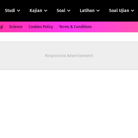
Studi
Kajian
Soal
Latihan
Soal Ujian
gi
Science
Cookies Policy
Terms & Conditions
Responsive Advertisement