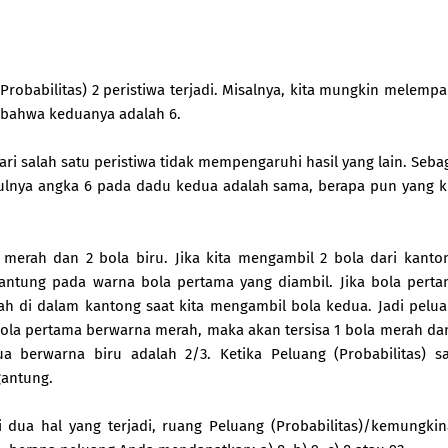
obabilitas) 2 peristiwa terjadi. Misalnya, kita mungkin melempa
 bahwa keduanya adalah 6.
ri salah satu peristiwa tidak mempengaruhi hasil yang lain. Seba
ulnya angka 6 pada dadu kedua adalah sama, berapa pun yang k
la merah dan 2 bola biru. Jika kita mengambil 2 bola dari kanto
gantung pada warna bola pertama yang diambil. Jika bola pert
ah di dalam kantong saat kita mengambil bola kedua. Jadi pelu
 bola pertama berwarna merah, maka akan tersisa 1 bola merah da
a berwarna biru adalah 2/3. Ketika Peluang (Probabilitas) s
gantung.
i dua hal yang terjadi, ruang Peluang (Probabilitas)/kemungki