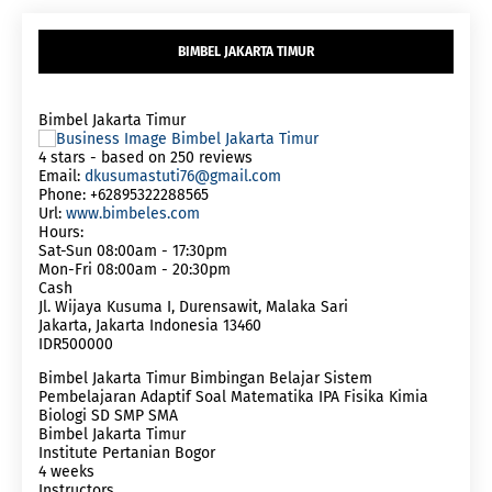
BIMBEL JAKARTA TIMUR
Bimbel Jakarta Timur
4
stars - based on
250
reviews
Email:
dkusumastuti76@gmail.com
Phone:
+62895322288565
Url:
www.bimbeles.com
Hours:
Sat-Sun 08:00am - 17:30pm
Mon-Fri 08:00am - 20:30pm
Cash
Jl. Wijaya Kusuma I, Durensawit, Malaka Sari
Jakarta
,
Jakarta Indonesia
13460
IDR500000
Bimbel Jakarta Timur Bimbingan Belajar Sistem
Pembelajaran Adaptif Soal Matematika IPA Fisika Kimia
Biologi SD SMP SMA
Bimbel Jakarta Timur
Institute Pertanian Bogor
4 weeks
Instructors