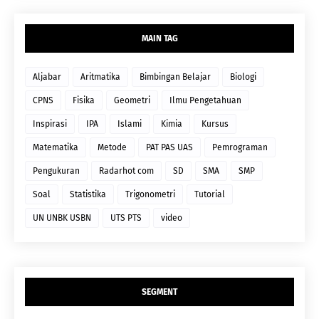
MAIN TAG
Aljabar
Aritmatika
Bimbingan Belajar
Biologi
CPNS
Fisika
Geometri
Ilmu Pengetahuan
Inspirasi
IPA
Islami
Kimia
Kursus
Matematika
Metode
PAT PAS UAS
Pemrograman
Pengukuran
Radarhot com
SD
SMA
SMP
Soal
Statistika
Trigonometri
Tutorial
UN UNBK USBN
UTS PTS
video
SEGMENT