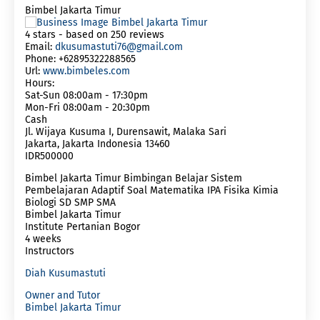
Bimbel Jakarta Timur
4
stars - based on
250
reviews
Email:
dkusumastuti76@gmail.com
Phone:
+62895322288565
Url:
www.bimbeles.com
Hours:
Sat-Sun 08:00am - 17:30pm
Mon-Fri 08:00am - 20:30pm
Cash
Jl. Wijaya Kusuma I, Durensawit, Malaka Sari
Jakarta
,
Jakarta Indonesia
13460
IDR500000
Bimbel Jakarta Timur Bimbingan Belajar Sistem
Pembelajaran Adaptif Soal Matematika IPA Fisika Kimia
Biologi SD SMP SMA
Bimbel Jakarta Timur
Institute Pertanian Bogor
4 weeks
Instructors
Diah Kusumastuti
Owner and Tutor
Bimbel Jakarta Timur