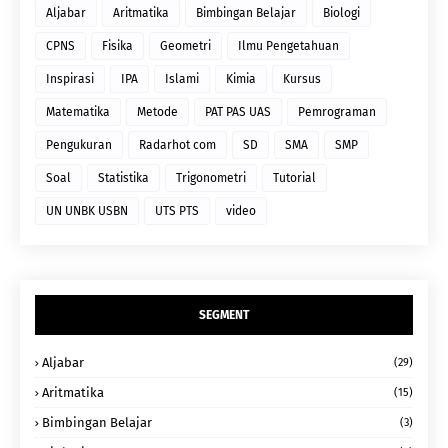
Aljabar
Aritmatika
Bimbingan Belajar
Biologi
CPNS
Fisika
Geometri
Ilmu Pengetahuan
Inspirasi
IPA
Islami
Kimia
Kursus
Matematika
Metode
PAT PAS UAS
Pemrograman
Pengukuran
Radarhot com
SD
SMA
SMP
Soal
Statistika
Trigonometri
Tutorial
UN UNBK USBN
UTS PTS
video
SEGMENT
Aljabar
(29)
Aritmatika
(15)
Bimbingan Belajar
(3)