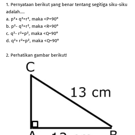
1. Pernyataan berikut yang benar tentang segitiga siku-siku
adalah....
a. p²+ q²=r², maka <P=90°
b. p²- q²=r², maka <R=90°
c. q²- r²=p², maka <Q=90°
d. q²+ r²=p², maka <Q=90°
2. Perhatikan gambar berikut!