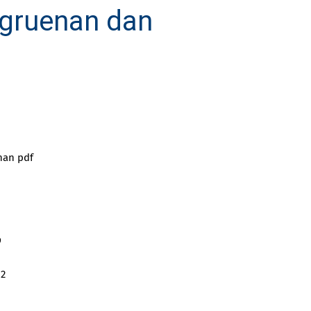
ngruenan dan
nan pdf
9
12