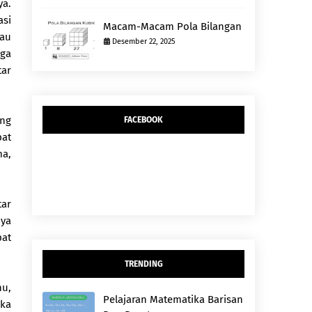
ya.
asi
Macam-Macam Pola Bilangan
tau
Desember 22, 2025
iga
tar
ang
FACEBOOK
pat
ma,
tar
nya
pat
TRENDING
hu,
Pelajaran Matematika Barisan
ka