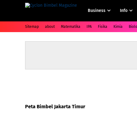
Business
Info
Sitemap
about
Matematika
IPA
Fisika
Kimia
Biolo
Peta Bimbel Jakarta Timur