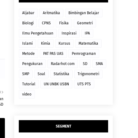
Aljabar
Aritmatika
Bimbingan Belajar
Biologi
CPNS
Fisika
Geometri
Ilmu Pengetahuan
Inspirasi
IPA
Islami
Kimia
Kursus
Matematika
Metode
PAT PAS UAS
Pemrograman
Pengukuran
Radarhot com
SD
SMA
SMP
Soal
Statistika
Trigonometri
Tutorial
UN UNBK USBN
UTS PTS
U
video
an
SD
SEGMENT