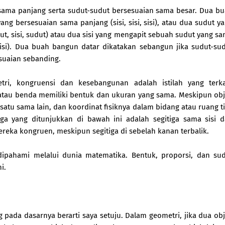
sama panjang serta sudut-sudut bersesuaian sama besar. Dua b
yang bersesuaian sama panjang (sisi, sisi, sisi), atau dua sudut y
t, sisi, sudut) atau dua sisi yang mengapit sebuah sudut yang s
isi). Dua buah bangun datar dikatakan sebangun jika sudut-su
esuaian sebanding.
i, kongruensi dan kesebangunan adalah istilah yang terka
atau benda memiliki bentuk dan ukuran yang sama. Meskipun ob
satu sama lain, dan koordinat fisiknya dalam bidang atau ruang t
iga yang ditunjukkan di bawah ini adalah segitiga sama sisi 
reka kongruen, meskipun segitiga di sebelah kanan terbalik.
pahami melalui dunia matematika. Bentuk, proporsi, dan su
i.
g pada dasarnya berarti saya setuju. Dalam geometri, jika dua ob