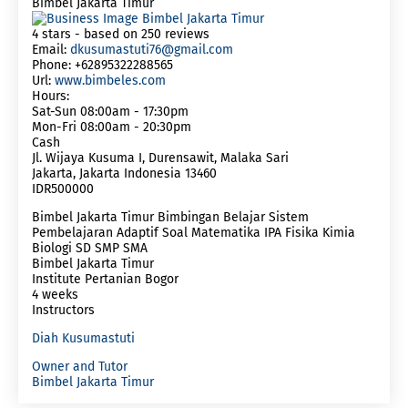
Bimbel Jakarta Timur
4
stars - based on
250
reviews
Email:
dkusumastuti76@gmail.com
Phone:
+62895322288565
Url:
www.bimbeles.com
Hours:
Sat-Sun 08:00am - 17:30pm
Mon-Fri 08:00am - 20:30pm
Cash
Jl. Wijaya Kusuma I, Durensawit, Malaka Sari
Jakarta
,
Jakarta Indonesia
13460
IDR500000
Bimbel Jakarta Timur Bimbingan Belajar Sistem
Pembelajaran Adaptif Soal Matematika IPA Fisika Kimia
Biologi SD SMP SMA
Bimbel Jakarta Timur
Institute Pertanian Bogor
4 weeks
Instructors
Diah Kusumastuti
Owner and Tutor
Bimbel Jakarta Timur