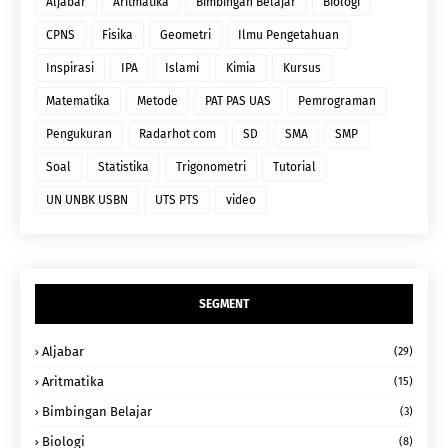
Aljabar
Aritmatika
Bimbingan Belajar
Biologi
CPNS
Fisika
Geometri
Ilmu Pengetahuan
Inspirasi
IPA
Islami
Kimia
Kursus
Matematika
Metode
PAT PAS UAS
Pemrograman
Pengukuran
Radarhot com
SD
SMA
SMP
Soal
Statistika
Trigonometri
Tutorial
UN UNBK USBN
UTS PTS
video
SEGMENT
Aljabar
(29)
Aritmatika
(15)
Bimbingan Belajar
(3)
Biologi
(8)