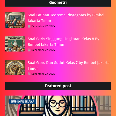
Geometri
Soal Latihan Teorema Phytagoras by Bimbel
Jakarta Timur
December 22, 2025
Soal Garis Singgung Lingkaran Kelas 8 By
Bimbel Jakarta Timur
December 22, 2025
Soal Garis Dan Sudut Kelas 7 by Bimbel Jakarta
Timur
December 22, 2025
Featured post
BIMBINGAN BELAJAR