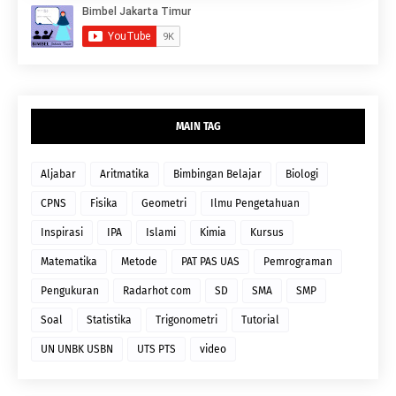
MAIN TAG
Aljabar
Aritmatika
Bimbingan Belajar
Biologi
CPNS
Fisika
Geometri
Ilmu Pengetahuan
Inspirasi
IPA
Islami
Kimia
Kursus
Matematika
Metode
PAT PAS UAS
Pemrograman
Pengukuran
Radarhot com
SD
SMA
SMP
Soal
Statistika
Trigonometri
Tutorial
UN UNBK USBN
UTS PTS
video