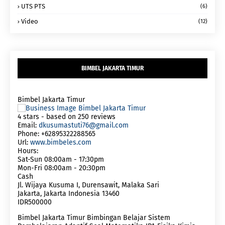
UTS PTS
(6)
Video
(12)
BIMBEL JAKARTA TIMUR
Bimbel Jakarta Timur
4
stars - based on
250
reviews
Email:
dkusumastuti76@gmail.com
Phone:
+62895322288565
Url:
www.bimbeles.com
Hours:
Sat-Sun 08:00am - 17:30pm
Mon-Fri 08:00am - 20:30pm
Cash
Jl. Wijaya Kusuma I, Durensawit, Malaka Sari
Jakarta
,
Jakarta Indonesia
13460
IDR500000
Bimbel Jakarta Timur Bimbingan Belajar Sistem