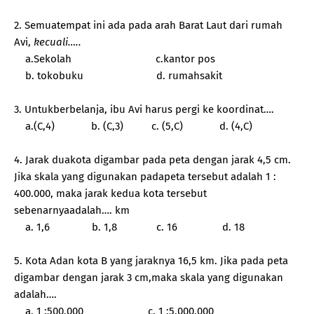
2. Semuatempat ini ada pada arah Barat Laut dari rumah
Avi,
kecuali…..
a.Sekolah
c.kantor pos
b. tokobuku
d. rumahsakit
3. Untukberbelanja, ibu Avi harus pergi ke koordinat….
a.(C,4)
b. (C,3)
c. (5,C)
d. (4,C)
4. Jarak duakota digambar pada peta dengan jarak 4,5 cm.
Jika skala yang digunakan padapeta tersebut adalah 1 :
400.000, maka jarak kedua kota tersebut
sebenarnyaadalah…. km
a. 1,6
b. 1,8
c. 16
d. 18
5. Kota Adan kota B yang jaraknya 16,5 km. Jika pada peta
digambar dengan jarak 3 cm,maka skala yang digunakan
adalah….
a. 1 :500.000
c. 1 :5.000.000