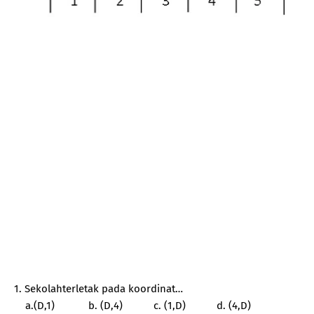
1. Sekolahterletak pada koordinat…
a.(D,1)
b. (D,4)
c. (1,D)
d. (4,D)