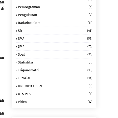
aan
Pemrograman
(4)
 di
Pengukuran
(9)
Radarhot Com
(11)
SD
(48)
SMA
(58)
SMP
(70)
Soal
(26)
kan
Statistika
(5)
Trigonometri
(10)
Tutorial
(14)
UN UNBK USBN
(5)
UTS PTS
(6)
lah
Video
(12)
nah