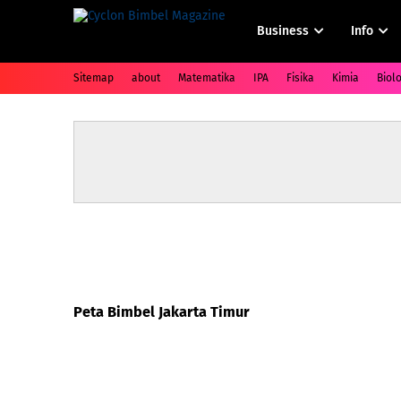
Business
Info
Sitemap
about
Matematika
IPA
Fisika
Kimia
Biolo
Peta Bimbel Jakarta Timur