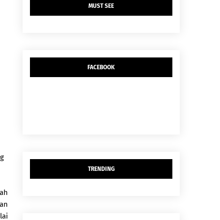
MUST SEE
FACEBOOK
ng
TRENDING
uah
kan
lai