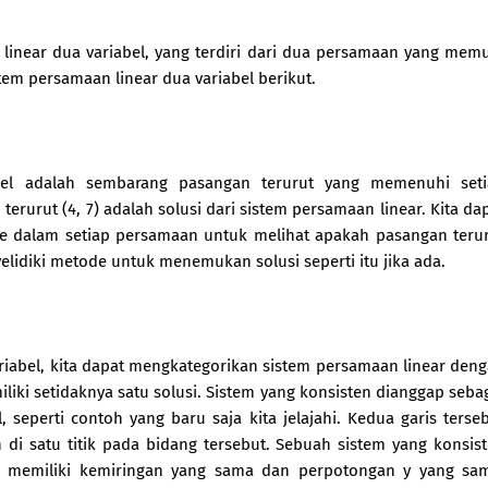
 linear dua variabel, yang terdiri dari dua persamaan yang mem
tem persamaan linear dua variabel berikut.
abel adalah sembarang pasangan terurut yang memenuhi set
erurut (4, 7) adalah solusi dari sistem persamaan linear. Kita da
ke dalam setiap persamaan untuk melihat apakah pasangan teru
diki metode untuk menemukan solusi seperti itu jika ada.
abel, kita dapat mengkategorikan sistem persamaan linear den
iki setidaknya satu solusi. Sistem yang konsisten dianggap seba
 seperti contoh yang baru saja kita jelajahi. Kedua garis terse
di satu titik pada bidang tersebut. Sebuah sistem yang konsis
n memiliki kemiringan yang sama dan perpotongan y yang sa