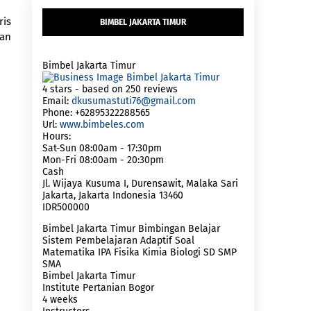
ris
BIMBEL JAKARTA TIMUR
aan
Bimbel Jakarta Timur
4
stars - based on
250
reviews
Email:
dkusumastuti76@gmail.com
Phone:
+62895322288565
Url:
www.bimbeles.com
Hours:
Sat-Sun 08:00am - 17:30pm
Mon-Fri 08:00am - 20:30pm
Cash
Jl. Wijaya Kusuma I, Durensawit, Malaka Sari
Jakarta
,
Jakarta Indonesia
13460
IDR500000
Bimbel Jakarta Timur Bimbingan Belajar
Sistem Pembelajaran Adaptif Soal
Matematika IPA Fisika Kimia Biologi SD SMP
SMA
Bimbel Jakarta Timur
Institute Pertanian Bogor
4 weeks