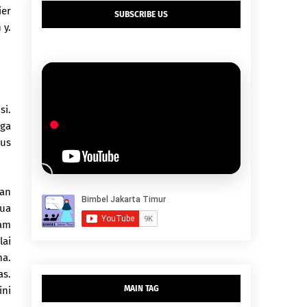
ier
SUBSCRIBE US
 y.
si.
uga
rus
san
dua
lam
lai
ma.
as.
MAIN TAG
ini