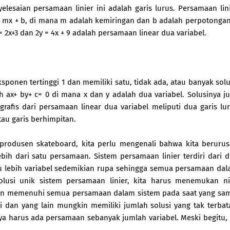
lesaian persamaan linier ini adalah garis lurus. Persamaan lin
= mx + b, di mana m adalah kemiringan dan b adalah perpotongan
2x+3 dan 2y = 4x + 9 adalah persamaan linear dua variabel.
sponen tertinggi 1 dan memiliki satu, tidak ada, atau banyak solu
 ax+ by+ c= 0 di mana x dan y adalah dua variabel. Solusinya j
grafis dari persamaan linear dua variabel meliputi dua garis lu
tau garis berhimpitan.
a produsen skateboard, kita perlu mengenali bahwa kita beruru
bih dari satu persamaan. Sistem persamaan linier terdiri dari 
tau lebih variabel sedemikian rupa sehingga semua persamaan da
usi unik sistem persamaan linier, kita harus menemukan ni
akan memenuhi semua persamaan dalam sistem pada saat yang sa
i dan yang lain mungkin memiliki jumlah solusi yang tak terbat
knya harus ada persamaan sebanyak jumlah variabel. Meski begitu, 