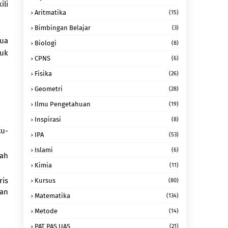
ili
Aritmatika
(15)
Bimbingan Belajar
(3)
dua
Biologi
(8)
tuk
CPNS
(6)
Fisika
(26)
Geometri
(28)
Ilmu Pengetahuan
(19)
Inspirasi
(8)
tu-
IPA
(53)
Islami
(6)
nah
Kimia
(11)
ris
Kursus
(80)
aan
Matematika
(134)
Metode
(14)
PAT PAS UAS
(21)