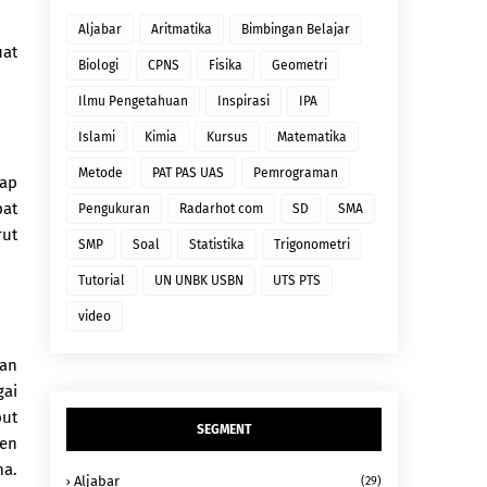
Aljabar
Aritmatika
Bimbingan Belajar
uat
Biologi
CPNS
Fisika
Geometri
Ilmu Pengetahuan
Inspirasi
IPA
Islami
Kimia
Kursus
Matematika
Metode
PAT PAS UAS
Pemrograman
iap
pat
Pengukuran
Radarhot com
SD
SMA
rut
SMP
Soal
Statistika
Trigonometri
Tutorial
UN UNBK USBN
UTS PTS
video
gan
gai
but
SEGMENT
ten
ma.
Aljabar
(29)