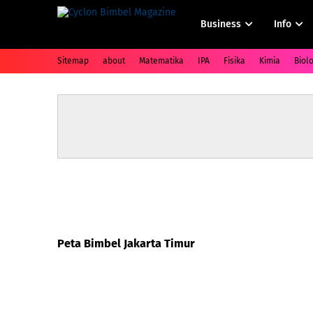
Business
Info
Sitemap
about
Matematika
IPA
Fisika
Kimia
Biolo
Peta Bimbel Jakarta Timur