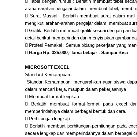

Tabel dengan rumus : Berlatih membuat tabel seca
arahan-arahan pengajar dalam membuat tabel, membua

Surat Massal : Berlatih membuat surat dalam mai
mengikuti arahan-arahan pengajar dalam membuat surat

Grafik: Berlatih membuat grafik sesuai dengan pand
detail berikut memperindah dan menyisipkan gambar dal

Profesi Pemakai : Semua bidang pekerjaan yang me

Harga Rp. 325.000,- lama belajar : Sampai Bisa
MICROSOFT EXCEL
Standard Kemampuan :
Standar Kemampuan: mengarahkan agar siswa dapat 
dalam mencari kerja, maupun dalam pekerjaannya

Membuat format lengkap

Berlatih membuat format-format pada excel d
memperindahnya dalam berbagai bentuk dan cara.

Perhitungan lengkap

Berlatih membuat perhitungan-perhitungan pada exc
secara lengkap dan memperindahnya dalam berbagai ca