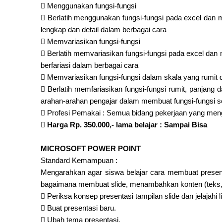

Menggunakan fungsi-fungsi

Berlatih menggunakan fungsi-fungsi pada excel dan 
lengkap dan detail dalam berbagai cara

Memvariasikan fungsi-fungsi

Berlatih memvariasikan fungsi-fungsi pada excel dan
berfariasi dalam berbagai cara

Memvariasikan fungsi-fungsi dalam skala yang rumit 

Berlatih memfariasikan fungsi-fungsi rumit, panjan
arahan-arahan pengajar dalam membuat fungsi-fungsi se

Profesi Pemakai : Semua bidang pekerjaan yang me

Harga Rp. 350.000,- lama belajar : Sampai Bisa
MICROSOFT POWER POINT
Standard Kemampuan :
Mengarahkan agar siswa belajar cara membuat presenta
bagaimana membuat slide, menambahkan konten (teks, g

Periksa konsep presentasi tampilan slide dan jelajahi

Buat presentasi baru.

Ubah tema presentasi.