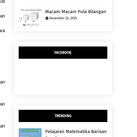
uti
Macam-Macam Pola Bilangan
dan
Desember 22, 2025
ara
FACEBOOK
kan
dan
TRENDING
gan
Pelajaran Matematika Barisan