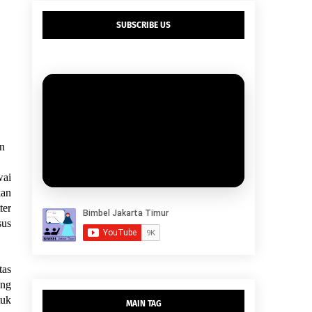
SUBSCRIBE US
an
wai
kan
ter
sus
tas
ang
tuk
MAIN TAG