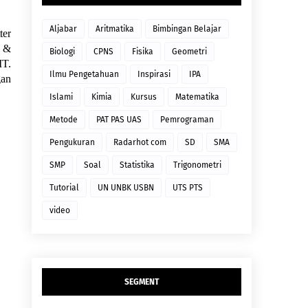
Aljabar
Aritmatika
Bimbingan Belajar
ter
e &
Biologi
CPNS
Fisika
Geometri
IT.
Ilmu Pengetahuan
Inspirasi
IPA
gan
Islami
Kimia
Kursus
Matematika
Metode
PAT PAS UAS
Pemrograman
Pengukuran
Radarhot com
SD
SMA
SMP
Soal
Statistika
Trigonometri
Tutorial
UN UNBK USBN
UTS PTS
video
SEGMENT