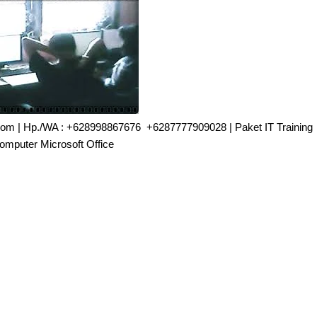
ve.com | Hp./WA : +628998867676 +6287777909028 | Paket IT Training
omputer Microsoft Office