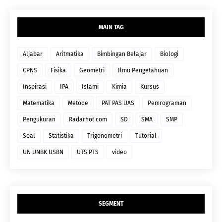
MAIN TAG
Aljabar
Aritmatika
Bimbingan Belajar
Biologi
CPNS
Fisika
Geometri
Ilmu Pengetahuan
Inspirasi
IPA
Islami
Kimia
Kursus
Matematika
Metode
PAT PAS UAS
Pemrograman
Pengukuran
Radarhot com
SD
SMA
SMP
Soal
Statistika
Trigonometri
Tutorial
UN UNBK USBN
UTS PTS
video
SEGMENT