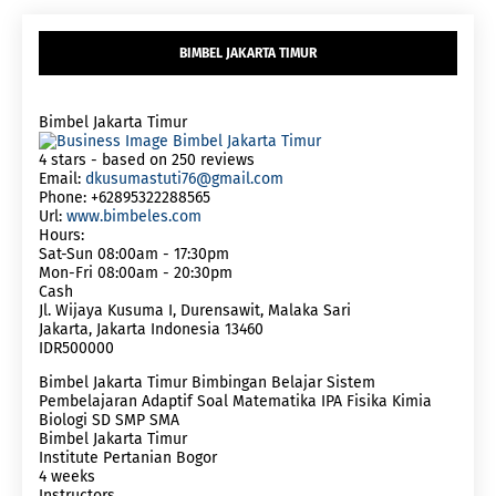
BIMBEL JAKARTA TIMUR
Bimbel Jakarta Timur
4
stars - based on
250
reviews
Email:
dkusumastuti76@gmail.com
Phone:
+62895322288565
Url:
www.bimbeles.com
Hours:
Sat-Sun 08:00am - 17:30pm
Mon-Fri 08:00am - 20:30pm
Cash
Jl. Wijaya Kusuma I, Durensawit, Malaka Sari
Jakarta
,
Jakarta Indonesia
13460
IDR500000
Bimbel Jakarta Timur Bimbingan Belajar Sistem
Pembelajaran Adaptif Soal Matematika IPA Fisika Kimia
Biologi SD SMP SMA
Bimbel Jakarta Timur
Institute Pertanian Bogor
4 weeks
Instructors