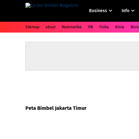
Business
Info
Sitemap
about
Matematika
IPA
Fisika
Kimia
Biolo
Peta Bimbel Jakarta Timur