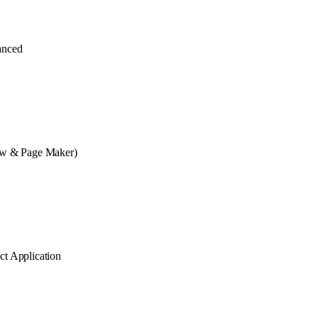
anced
aw & Page Maker)
t Application