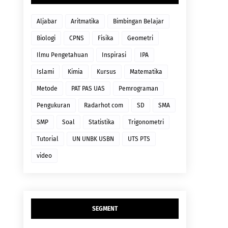
Aljabar
Aritmatika
Bimbingan Belajar
Biologi
CPNS
Fisika
Geometri
Ilmu Pengetahuan
Inspirasi
IPA
Islami
Kimia
Kursus
Matematika
Metode
PAT PAS UAS
Pemrograman
Pengukuran
Radarhot com
SD
SMA
SMP
Soal
Statistika
Trigonometri
Tutorial
UN UNBK USBN
UTS PTS
video
SEGMENT