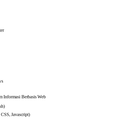
er
ws
m Informasi Berbasis Web
sh)
CSS, Javascript)