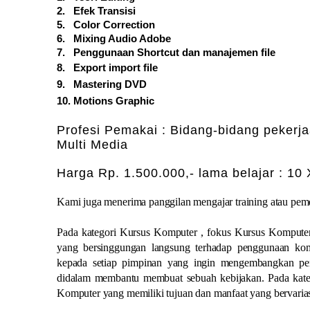
2. Efek Transisi
5. Color Correction
6. Mixing Audio Adobe
7. Penggunaan Shortcu
t dan manajemen file
8. Export import file
9. Mastering DVD
10. Motions Graphic
Profesi Pemakai : Bidang-bidang pekerj
Multi Media
Harga Rp. 1.500.000,- lama belajar : 10
Kami juga menerima panggilan mengajar training atau pem
Pada kategori Kursus Komputer , fokus Kursus Kompute
yang bersinggungan langsung terhadap penggunaan komp
kepada setiap pimpinan yang ingin mengembangkan pen
didalam membantu membuat sebuah kebijakan. Pada kateg
Komputer yang memiliki tujuan dan manfaat yang bervarias