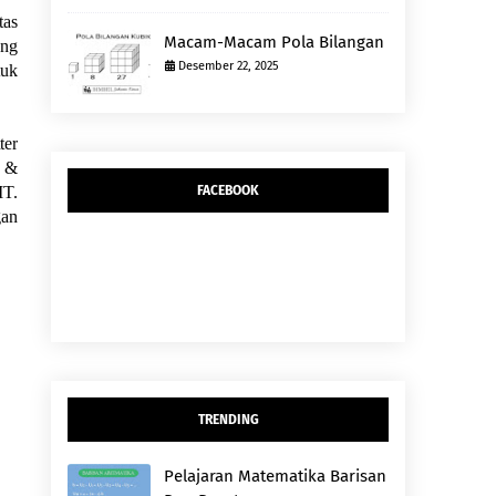
tas
Macam-Macam Pola Bilangan
ang
Desember 22, 2025
tuk
ter
e &
IT.
FACEBOOK
gan
TRENDING
Pelajaran Matematika Barisan