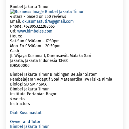
Bimbel Jakarta Timur
4
stars - based on
250
reviews
Email:
dkusumastuti76@gmail.com
Phone:
+62895322288565
Url:
www.bimbeles.com
Hours:
Sat-Sun 08:00am - 17:30pm
Mon-Fri 08:00am - 20:30pm
Cash
Jl. Wijaya Kusuma I, Durensawit, Malaka Sari
Jakarta
,
Jakarta Indonesia
13460
IDR500000
Bimbel Jakarta Timur Bimbingan Belajar Sistem
Pembelajaran Adaptif Soal Matematika IPA Fisika Kimia
Biologi SD SMP SMA
Bimbel Jakarta Timur
Institute Pertanian Bogor
4 weeks
Instructors
Diah Kusumastuti
Owner and Tutor
Bimbel Jakarta Timur