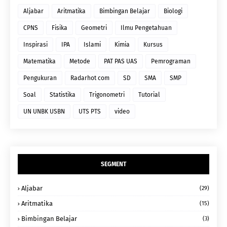
Aljabar
Aritmatika
Bimbingan Belajar
Biologi
CPNS
Fisika
Geometri
Ilmu Pengetahuan
Inspirasi
IPA
Islami
Kimia
Kursus
Matematika
Metode
PAT PAS UAS
Pemrograman
Pengukuran
Radarhot com
SD
SMA
SMP
Soal
Statistika
Trigonometri
Tutorial
UN UNBK USBN
UTS PTS
video
SEGMENT
Aljabar
(29)
Aritmatika
(15)
Bimbingan Belajar
(3)