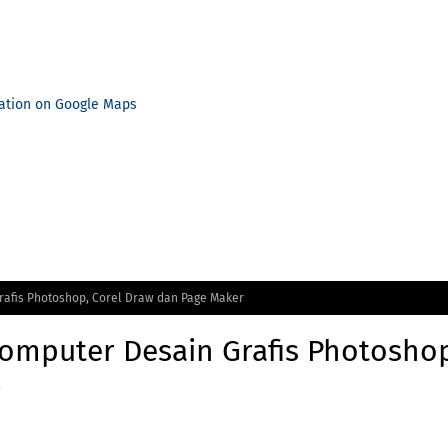
ation on Google Maps
Grafis Photoshop, Corel Draw dan Page Maker
Komputer Desain Grafis Photosho
r