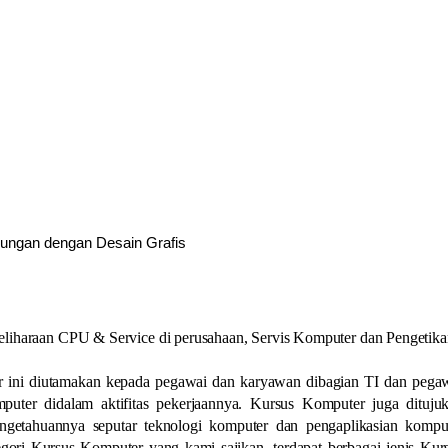
bungan dengan Desain Grafis
eliharaan CPU & Service di perusahaan, Servis Komputer dan Pengetik
r ini diutamakan kepada pegawai dan karyawan dibagian TI dan pega
uter didalam aktifitas pekerjaannya. Kursus Komputer juga dituju
getahuannya seputar teknologi komputer dan pengaplikasian kompu
ori Kursus Komputer yang kami sajikan, terdapat berbagai jenis Kur