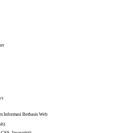
er
ws
m Informasi Berbasis Web
sh)
CSS, Javascript)