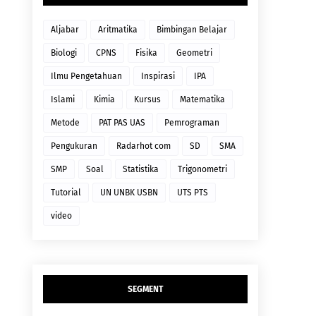
Aljabar
Aritmatika
Bimbingan Belajar
Biologi
CPNS
Fisika
Geometri
Ilmu Pengetahuan
Inspirasi
IPA
Islami
Kimia
Kursus
Matematika
Metode
PAT PAS UAS
Pemrograman
Pengukuran
Radarhot com
SD
SMA
SMP
Soal
Statistika
Trigonometri
Tutorial
UN UNBK USBN
UTS PTS
video
SEGMENT