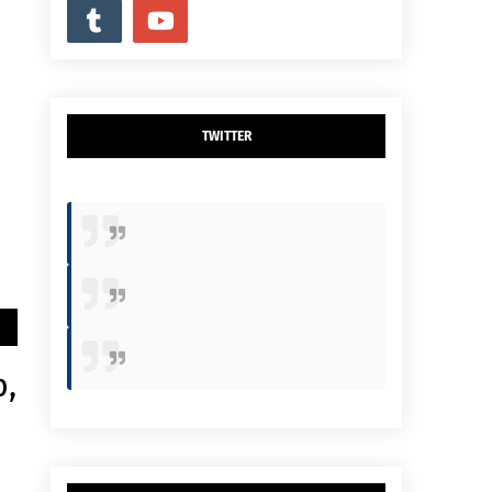
TWITTER
p,