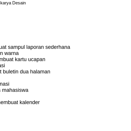
 karya Desain
uat sampul laporan sederhana
an warna
mbuat kartu ucapan
si
 buletin dua halaman
nasi
is mahasiswa
membuat kalender