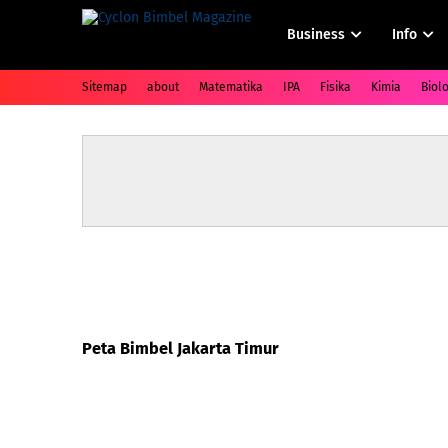
Business
Info
Sitemap
about
Matematika
IPA
Fisika
Kimia
Biolo
Peta Bimbel Jakarta Timur