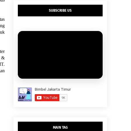
SUBSCRIBE US
tas
ang
tuk
ter
e &
IT.
gan
MAIN TAG