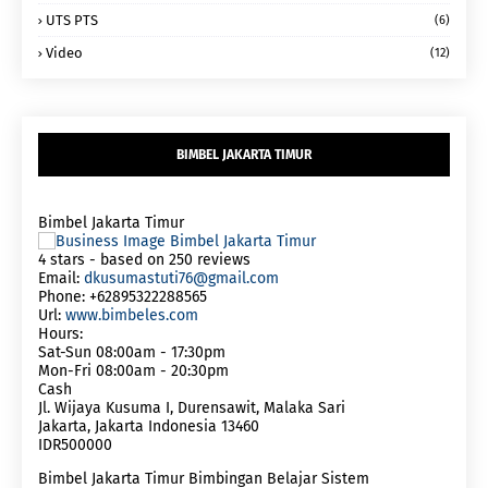
UTS PTS
(6)
Video
(12)
BIMBEL JAKARTA TIMUR
Bimbel Jakarta Timur
4
stars - based on
250
reviews
Email:
dkusumastuti76@gmail.com
Phone:
+62895322288565
Url:
www.bimbeles.com
Hours:
Sat-Sun 08:00am - 17:30pm
Mon-Fri 08:00am - 20:30pm
Cash
Jl. Wijaya Kusuma I, Durensawit, Malaka Sari
Jakarta
,
Jakarta Indonesia
13460
IDR500000
Bimbel Jakarta Timur Bimbingan Belajar Sistem