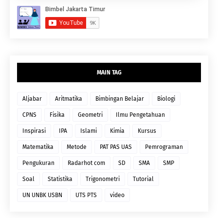
MAIN TAG
Aljabar
Aritmatika
Bimbingan Belajar
Biologi
CPNS
Fisika
Geometri
Ilmu Pengetahuan
Inspirasi
IPA
Islami
Kimia
Kursus
Matematika
Metode
PAT PAS UAS
Pemrograman
Pengukuran
Radarhot com
SD
SMA
SMP
Soal
Statistika
Trigonometri
Tutorial
UN UNBK USBN
UTS PTS
video