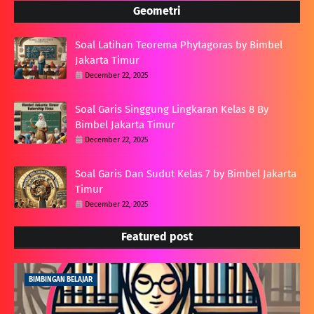
Geometri
Soal Latihan Teorema Phytagoras by Bimbel
Jakarta Timur
December 22, 2025
Soal Garis Singgung Lingkaran Kelas 8 By
Bimbel Jakarta Timur
December 22, 2025
Soal Garis Dan Sudut Kelas 7 by Bimbel Jakarta
Timur
December 22, 2025
Featured post
BIMBINGAN BELAJAR